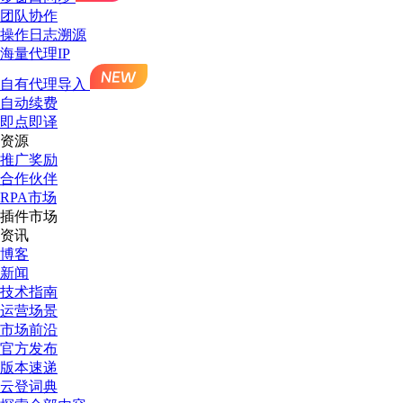
团队协作
操作日志溯源
海量代理IP
自有代理导入
自动续费
即点即译
资源
推广奖励
合作伙伴
RPA市场
插件市场
资讯
博客
新闻
技术指南
运营场景
市场前沿
官方发布
版本速递
云登词典