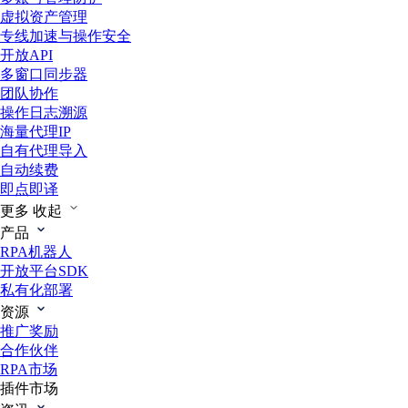
虚拟资产管理
专线加速与操作安全
开放API
多窗口同步器
团队协作
操作日志溯源
海量代理IP
自有代理导入
自动续费
即点即译
更多
收起
产品
RPA机器人
开放平台SDK
私有化部署
资源
推广奖励
合作伙伴
RPA市场
插件市场