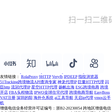
友情链接：
RolaProxy
9HTTP
Veryfb
IPDEEP
指纹浏览器
51Tracking跨境物流API查询专家
神龙代理IP
巨量HTTP代理
闪
臣http
流冠代理IP
星空HTTP代理
扬帆出海
ESG跨境电商
跨境
开店
FBA头程物流
IPWO全球住宅代理
跨境电商导航
EasyBoss
VAT注册
深圳的阳
海外仓系统
ai工具导航
天启ip代理
vmos云手
机
增值电信业务经营许可证编号：浙B2-20230054 跨地区增值电信