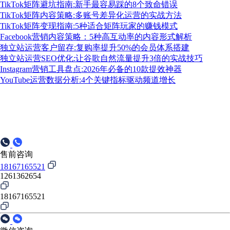
TikTok矩阵避坑指南:新手最容易踩的8个致命错误
TikTok矩阵内容策略:多账号差异化运营的实战方法
TikTok矩阵变现指南:5种适合矩阵玩家的赚钱模式
Facebook营销内容策略：5种高互动率的内容形式解析
独立站运营客户留存:复购率提升50%的会员体系搭建
独立站运营SEO优化:让谷歌自然流量提升3倍的实战技巧
Instagram营销工具盘点:2026年必备的10款提效神器
YouTube运营数据分析:4个关键指标驱动频道增长
售前咨询
18167165521
1261362654
18167165521