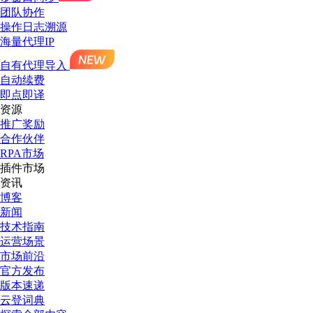
团队协作
操作日志溯源
海量代理IP
自有代理导入
自动续费
即点即译
资源
推广奖励
合作伙伴
RPA市场
插件市场
资讯
博客
新闻
技术指南
运营场景
市场前沿
官方发布
版本速递
云登词典