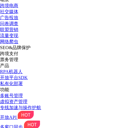
跨境电商
社交媒体
广告投放
问卷调查
联盟营销
流量变现
网络爬虫
SEO&品牌保护
跨境支付
票务管理
产品
RPA机器人
开放平台SDK
私有化部署
功能
多账号管理
虚拟资产管理
专线加速与操作护航
开放API
多窗口同步