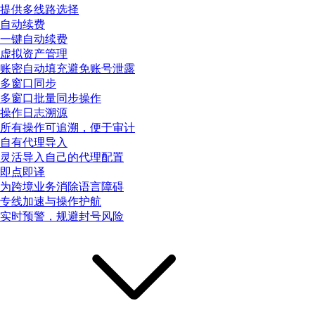
提供多线路选择
自动续费
一键自动续费
虚拟资产管理
账密自动填充避免账号泄露
多窗口同步
多窗口批量同步操作
操作日志溯源
所有操作可追溯，便于审计
自有代理导入
灵活导入自己的代理配置
即点即译
为跨境业务消除语言障碍
专线加速与操作护航
实时预警，规避封号风险