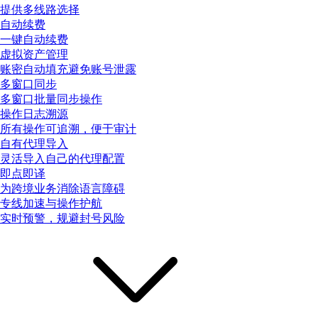
提供多线路选择
自动续费
一键自动续费
虚拟资产管理
账密自动填充避免账号泄露
多窗口同步
多窗口批量同步操作
操作日志溯源
所有操作可追溯，便于审计
自有代理导入
灵活导入自己的代理配置
即点即译
为跨境业务消除语言障碍
专线加速与操作护航
实时预警，规避封号风险