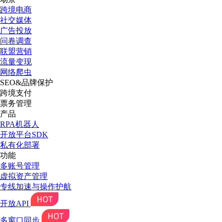
跨境电商
社交媒体
广告投放
问卷调查
联盟营销
流量变现
网络爬虫
SEO&品牌保护
跨境支付
票务管理
产品
RPA机器人
开放平台SDK
私有化部署
功能
多账号管理
虚拟资产管理
专线加速与操作护航
开放API
多窗口同步