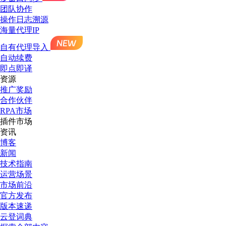
团队协作
操作日志溯源
海量代理IP
自有代理导入
自动续费
即点即译
资源
推广奖励
合作伙伴
RPA市场
插件市场
资讯
博客
新闻
技术指南
运营场景
市场前沿
官方发布
版本速递
云登词典