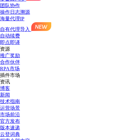
团队协作
操作日志溯源
海量代理IP
自有代理导入
自动续费
即点即译
资源
推广奖励
合作伙伴
RPA市场
插件市场
资讯
博客
新闻
技术指南
运营场景
市场前沿
官方发布
版本速递
云登词典