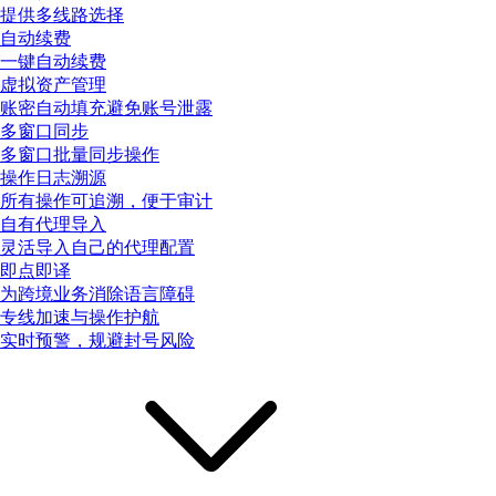
提供多线路选择
自动续费
一键自动续费
虚拟资产管理
账密自动填充避免账号泄露
多窗口同步
多窗口批量同步操作
操作日志溯源
所有操作可追溯，便于审计
自有代理导入
灵活导入自己的代理配置
即点即译
为跨境业务消除语言障碍
专线加速与操作护航
实时预警，规避封号风险