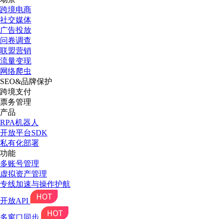
跨境电商
社交媒体
广告投放
问卷调查
联盟营销
流量变现
网络爬虫
SEO&品牌保护
跨境支付
票务管理
产品
RPA机器人
开放平台SDK
私有化部署
功能
多账号管理
虚拟资产管理
专线加速与操作护航
开放API
多窗口同步