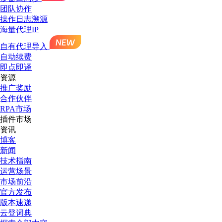
团队协作
操作日志溯源
海量代理IP
自有代理导入
自动续费
即点即译
资源
推广奖励
合作伙伴
RPA市场
插件市场
资讯
博客
新闻
技术指南
运营场景
市场前沿
官方发布
版本速递
云登词典