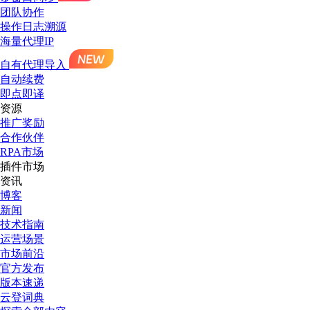
团队协作
操作日志溯源
海量代理IP
自有代理导入
自动续费
即点即译
资源
推广奖励
合作伙伴
RPA市场
插件市场
资讯
博客
新闻
技术指南
运营场景
市场前沿
官方发布
版本速递
云登词典