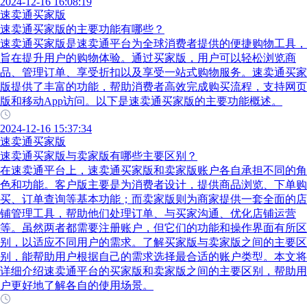
2024-12-16 16:08:19
速卖通买家版
速卖通买家版的主要功能有哪些？
速卖通买家版是速卖通平台为全球消费者提供的便捷购物工具，
旨在提升用户的购物体验。通过买家版，用户可以轻松浏览商
品、管理订单、享受折扣以及享受一站式购物服务。速卖通买家
版提供了丰富的功能，帮助消费者高效完成购买流程，支持网页
版和移动App访问。以下是速卖通买家版的主要功能概述。
2024-12-16 15:37:34
速卖通买家版
速卖通买家版与卖家版有哪些主要区别？
在速卖通平台上，速卖通买家版和卖家版账户各自承担不同的角
色和功能。客户版主要是为消费者设计，提供商品浏览、下单购
买、订单查询等基本功能；而卖家版则为商家提供一套全面的店
铺管理工具，帮助他们处理订单、与买家沟通、优化店铺运营
等。虽然两者都需要注册账户，但它们的功能和操作界面有所区
别，以适应不同用户的需求。了解买家版与卖家版之间的主要区
别，能帮助用户根据自己的需求选择最合适的账户类型。本文将
详细介绍速卖通平台的买家版和卖家版之间的主要区别，帮助用
户更好地了解各自的使用场景。