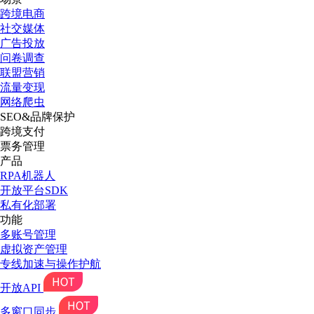
跨境电商
社交媒体
广告投放
问卷调查
联盟营销
流量变现
网络爬虫
SEO&品牌保护
跨境支付
票务管理
产品
RPA机器人
开放平台SDK
私有化部署
功能
多账号管理
虚拟资产管理
专线加速与操作护航
开放API
多窗口同步