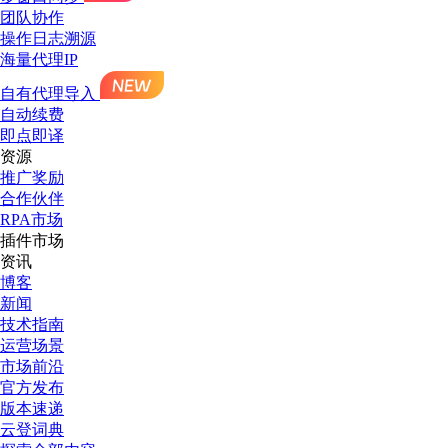
团队协作
操作日志溯源
海量代理IP
自有代理导入
自动续费
即点即译
资源
推广奖励
合作伙伴
RPA市场
插件市场
资讯
博客
新闻
技术指南
运营场景
市场前沿
官方发布
版本速递
云登词典