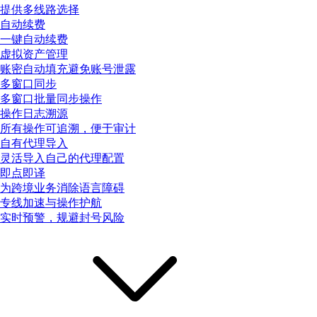
提供多线路选择
自动续费
一键自动续费
虚拟资产管理
账密自动填充避免账号泄露
多窗口同步
多窗口批量同步操作
操作日志溯源
所有操作可追溯，便于审计
自有代理导入
灵活导入自己的代理配置
即点即译
为跨境业务消除语言障碍
专线加速与操作护航
实时预警，规避封号风险