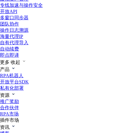
专线加速与操作安全
开放API
多窗口同步器
团队协作
操作日志溯源
海量代理IP
自有代理导入
自动续费
即点即译
更多
收起
产品
RPA机器人
开放平台SDK
私有化部署
资源
推广奖励
合作伙伴
RPA市场
插件市场
资讯