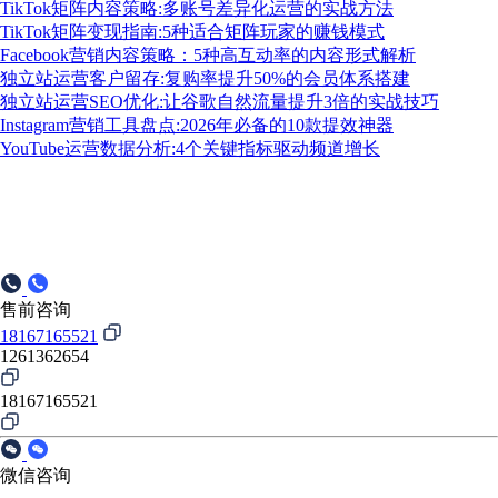
TikTok矩阵内容策略:多账号差异化运营的实战方法
TikTok矩阵变现指南:5种适合矩阵玩家的赚钱模式
Facebook营销内容策略：5种高互动率的内容形式解析
独立站运营客户留存:复购率提升50%的会员体系搭建
独立站运营SEO优化:让谷歌自然流量提升3倍的实战技巧
Instagram营销工具盘点:2026年必备的10款提效神器
YouTube运营数据分析:4个关键指标驱动频道增长
售前咨询
18167165521
1261362654
18167165521
微信咨询