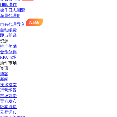
团队协作
操作日志溯源
海量代理IP
自有代理导入
自动续费
即点即译
资源
推广奖励
合作伙伴
RPA市场
插件市场
资讯
博客
新闻
技术指南
运营场景
市场前沿
官方发布
版本速递
云登词典