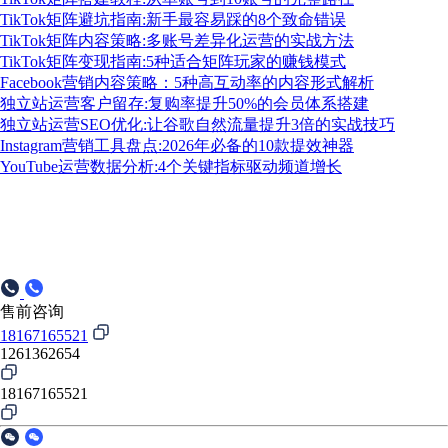
TikTok矩阵避坑指南:新手最容易踩的8个致命错误
TikTok矩阵内容策略:多账号差异化运营的实战方法
TikTok矩阵变现指南:5种适合矩阵玩家的赚钱模式
Facebook营销内容策略：5种高互动率的内容形式解析
独立站运营客户留存:复购率提升50%的会员体系搭建
独立站运营SEO优化:让谷歌自然流量提升3倍的实战技巧
Instagram营销工具盘点:2026年必备的10款提效神器
YouTube运营数据分析:4个关键指标驱动频道增长
售前咨询
18167165521
1261362654
18167165521