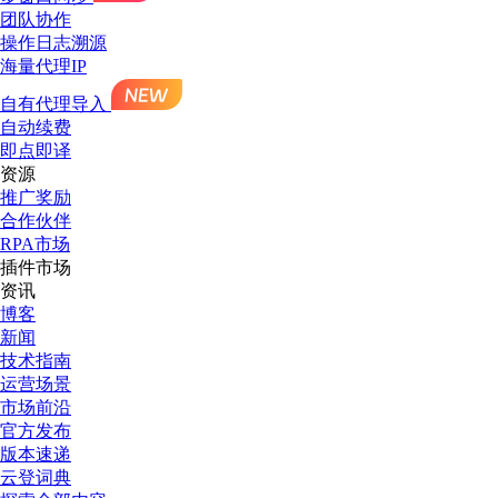
团队协作
操作日志溯源
海量代理IP
自有代理导入
自动续费
即点即译
资源
推广奖励
合作伙伴
RPA市场
插件市场
资讯
博客
新闻
技术指南
运营场景
市场前沿
官方发布
版本速递
云登词典