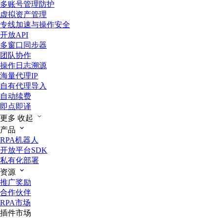
多账号管理防护
虚拟资产管理
专线加速与操作安全
开放API
多窗口同步器
团队协作
操作日志溯源
海量代理IP
自有代理导入
自动续费
即点即译
更多
收起
产品
RPA机器人
开放平台SDK
私有化部署
资源
推广奖励
合作伙伴
RPA市场
插件市场