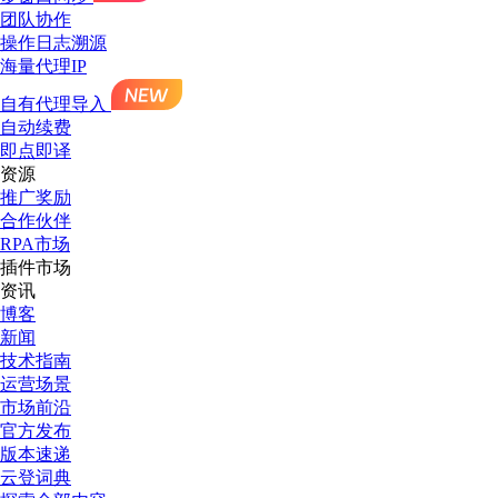
团队协作
操作日志溯源
海量代理IP
自有代理导入
自动续费
即点即译
资源
推广奖励
合作伙伴
RPA市场
插件市场
资讯
博客
新闻
技术指南
运营场景
市场前沿
官方发布
版本速递
云登词典