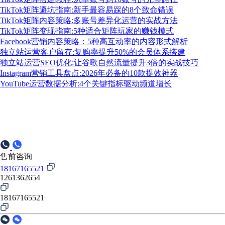
TikTok矩阵避坑指南:新手最容易踩的8个致命错误
TikTok矩阵内容策略:多账号差异化运营的实战方法
TikTok矩阵变现指南:5种适合矩阵玩家的赚钱模式
Facebook营销内容策略：5种高互动率的内容形式解析
独立站运营客户留存:复购率提升50%的会员体系搭建
独立站运营SEO优化:让谷歌自然流量提升3倍的实战技巧
Instagram营销工具盘点:2026年必备的10款提效神器
YouTube运营数据分析:4个关键指标驱动频道增长
售前咨询
18167165521
1261362654
18167165521