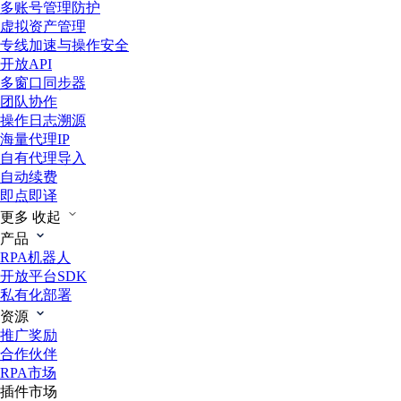
多账号管理防护
虚拟资产管理
专线加速与操作安全
开放API
多窗口同步器
团队协作
操作日志溯源
海量代理IP
自有代理导入
自动续费
即点即译
更多
收起
产品
RPA机器人
开放平台SDK
私有化部署
资源
推广奖励
合作伙伴
RPA市场
插件市场