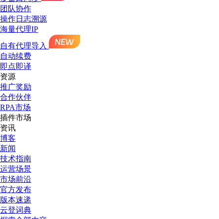
团队协作
操作日志溯源
海量代理IP
自有代理导入
自动续费
即点即译
资源
推广奖励
合作伙伴
RPA市场
插件市场
资讯
博客
新闻
技术指南
运营场景
市场前沿
官方发布
版本速递
云登词典