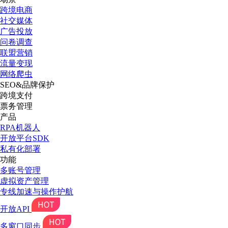
跨境电商
社交媒体
广告投放
问卷调查
联盟营销
流量变现
网络爬虫
SEO&品牌保护
跨境支付
票务管理
产品
RPA机器人
开放平台SDK
私有化部署
功能
多账号管理
虚拟资产管理
专线加速与操作护航
开放API
多窗口同步