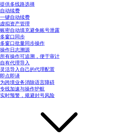
提供多线路选择
自动续费
一键自动续费
虚拟资产管理
账密自动填充避免账号泄露
多窗口同步
多窗口批量同步操作
操作日志溯源
所有操作可追溯，便于审计
自有代理导入
灵活导入自己的代理配置
即点即译
为跨境业务消除语言障碍
专线加速与操作护航
实时预警，规避封号风险