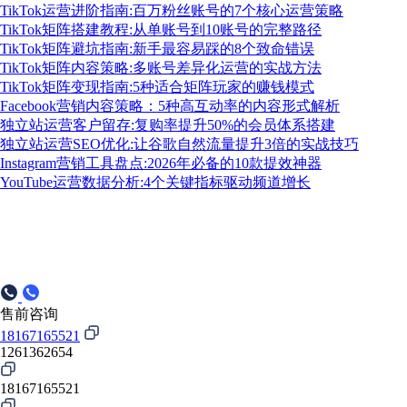
TikTok运营进阶指南:百万粉丝账号的7个核心运营策略
TikTok矩阵搭建教程:从单账号到10账号的完整路径
TikTok矩阵避坑指南:新手最容易踩的8个致命错误
TikTok矩阵内容策略:多账号差异化运营的实战方法
TikTok矩阵变现指南:5种适合矩阵玩家的赚钱模式
Facebook营销内容策略：5种高互动率的内容形式解析
独立站运营客户留存:复购率提升50%的会员体系搭建
独立站运营SEO优化:让谷歌自然流量提升3倍的实战技巧
Instagram营销工具盘点:2026年必备的10款提效神器
YouTube运营数据分析:4个关键指标驱动频道增长
售前咨询
18167165521
1261362654
18167165521