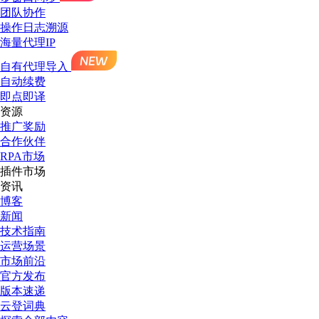
团队协作
操作日志溯源
海量代理IP
自有代理导入
自动续费
即点即译
资源
推广奖励
合作伙伴
RPA市场
插件市场
资讯
博客
新闻
技术指南
运营场景
市场前沿
官方发布
版本速递
云登词典