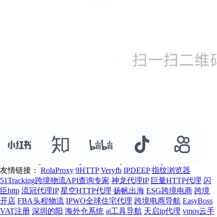
友情链接：
RolaProxy
9HTTP
Veryfb
IPDEEP
指纹浏览器
51Tracking跨境物流API查询专家
神龙代理IP
巨量HTTP代理
闪
臣http
流冠代理IP
星空HTTP代理
扬帆出海
ESG跨境电商
跨境
开店
FBA头程物流
IPWO全球住宅代理
跨境电商导航
EasyBoss
VAT注册
深圳的阳
海外仓系统
ai工具导航
天启ip代理
vmos云手