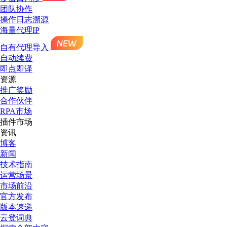
团队协作
操作日志溯源
海量代理IP
自有代理导入
自动续费
即点即译
资源
推广奖励
合作伙伴
RPA市场
插件市场
资讯
博客
新闻
技术指南
运营场景
市场前沿
官方发布
版本速递
云登词典