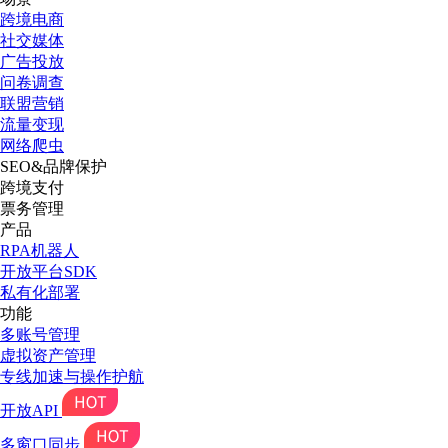
跨境电商
社交媒体
广告投放
问卷调查
联盟营销
流量变现
网络爬虫
SEO&品牌保护
跨境支付
票务管理
产品
RPA机器人
开放平台SDK
私有化部署
功能
多账号管理
虚拟资产管理
专线加速与操作护航
开放API
多窗口同步