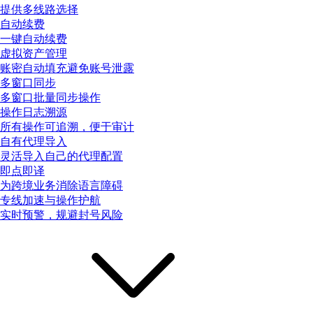
提供多线路选择
自动续费
一键自动续费
虚拟资产管理
账密自动填充避免账号泄露
多窗口同步
多窗口批量同步操作
操作日志溯源
所有操作可追溯，便于审计
自有代理导入
灵活导入自己的代理配置
即点即译
为跨境业务消除语言障碍
专线加速与操作护航
实时预警，规避封号风险