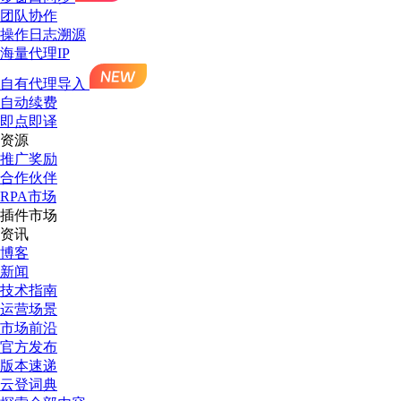
团队协作
操作日志溯源
海量代理IP
自有代理导入
自动续费
即点即译
资源
推广奖励
合作伙伴
RPA市场
插件市场
资讯
博客
新闻
技术指南
运营场景
市场前沿
官方发布
版本速递
云登词典