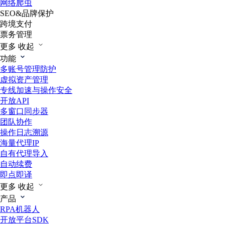
网络爬虫
SEO&品牌保护
跨境支付
票务管理
更多
收起
功能
多账号管理防护
虚拟资产管理
专线加速与操作安全
开放API
多窗口同步器
团队协作
操作日志溯源
海量代理IP
自有代理导入
自动续费
即点即译
更多
收起
产品
RPA机器人
开放平台SDK