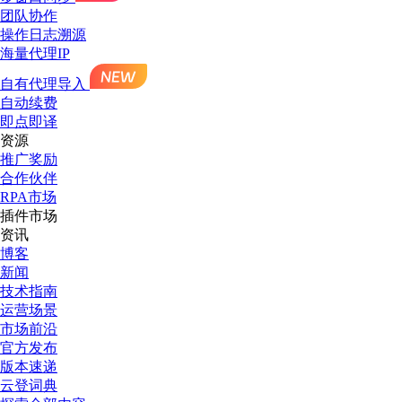
团队协作
操作日志溯源
海量代理IP
自有代理导入
自动续费
即点即译
资源
推广奖励
合作伙伴
RPA市场
插件市场
资讯
博客
新闻
技术指南
运营场景
市场前沿
官方发布
版本速递
云登词典