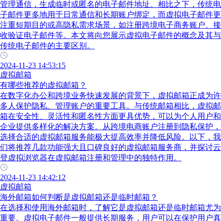
管理通信，生成临时或匿名的电子邮件地址。相比之下，传统电
子邮件更多地用于日常通信和长期账户绑定，而虚拟电子邮件更
注重短期目的或高隐私需求场景，如注册跨境电子商务账户、接
收验证电子邮件等。本文将向您展示虚拟电子邮件的概念及其与
传统电子邮件的主要区别。
2024-11-23 14:53:15
虚拟邮箱
有哪些推荐的虚拟邮箱？
在数字化办公和跨境业务快速发展的背景下，虚拟邮箱正成为许
多人保护隐私、管理账户的重要工具。与传统邮箱相比，虚拟邮
箱在安全性、灵活性和匿名性方面更具优势，可以为个人用户和
企业提供多样化的解决方案。从跨境电商账户注册到隐私保护，
选择合适的虚拟邮箱服务能极大提高效率并降低风险。以下，我
们将推荐几款功能强大且口碑良好的虚拟邮箱服务商，并探讨云
登虚拟浏览器在虚拟邮箱注册和管理中的独特作用。
2024-11-23 14:42:12
虚拟邮箱
海外邮箱如何判断是虚拟邮箱还是临时邮箱？
在选择和使用海外邮箱时，了解它是虚拟邮箱还是临时邮箱尤为
重要。虚拟电子邮件一般提供长期服务，用户可以在保护用户真