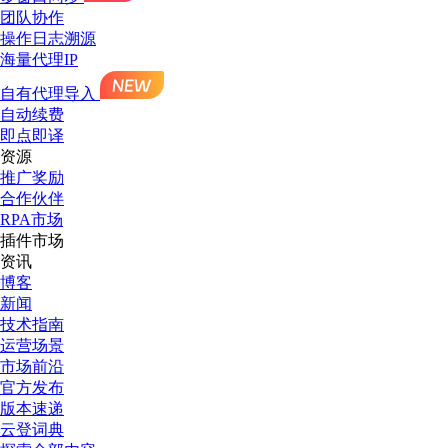
团队协作
操作日志溯源
海量代理IP
自有代理导入
自动续费
即点即译
资源
推广奖励
合作伙伴
RPA市场
插件市场
资讯
博客
新闻
技术指南
运营场景
市场前沿
官方发布
版本速递
云登词典