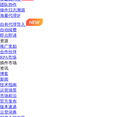
团队协作
操作日志溯源
海量代理IP
自有代理导入
自动续费
即点即译
资源
推广奖励
合作伙伴
RPA市场
插件市场
资讯
博客
新闻
技术指南
运营场景
市场前沿
官方发布
版本速递
云登词典