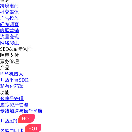
跨境电商
社交媒体
广告投放
问卷调查
联盟营销
流量变现
网络爬虫
SEO&品牌保护
跨境支付
票务管理
产品
RPA机器人
开放平台SDK
私有化部署
功能
多账号管理
虚拟资产管理
专线加速与操作护航
开放API
多窗口同步