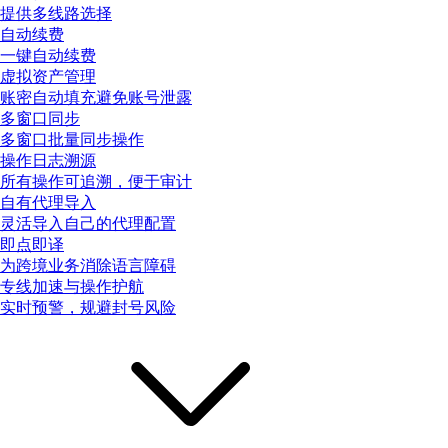
提供多线路选择
自动续费
一键自动续费
虚拟资产管理
账密自动填充避免账号泄露
多窗口同步
多窗口批量同步操作
操作日志溯源
所有操作可追溯，便于审计
自有代理导入
灵活导入自己的代理配置
即点即译
为跨境业务消除语言障碍
专线加速与操作护航
实时预警，规避封号风险