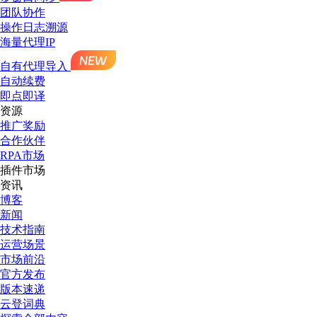
团队协作
操作日志溯源
海量代理IP
自有代理导入
自动续费
即点即译
资源
推广奖励
合作伙伴
RPA市场
插件市场
资讯
博客
新闻
技术指南
运营场景
市场前沿
官方发布
版本速递
云登词典