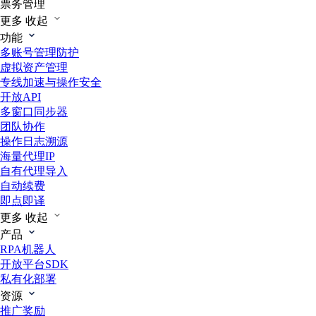
票务管理
更多
收起
功能
多账号管理防护
虚拟资产管理
专线加速与操作安全
开放API
多窗口同步器
团队协作
操作日志溯源
海量代理IP
自有代理导入
自动续费
即点即译
更多
收起
产品
RPA机器人
开放平台SDK
私有化部署
资源
推广奖励