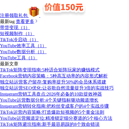
注册领取礼包
最新tag
查看更多
带货变现（1）
短视频制作（1）
TikTok冷启动（1）
YouTube效率工具（1）
YouTube数据分析（1）
YouTube工具（1）
最新文章
TikTok矩阵变现指南:5种适合矩阵玩家的赚钱模式
Facebook营销内容策略：5种高互动率的内容形式解析
独立站运营客户留存:复购率提升50%的会员体系搭建
独立站运营SEO优化:让谷歌自然流量提升3倍的实战技巧
Instagram营销工具盘点:2026年必备的10款提效神器
YouTube运营数据分析:4个关键指标驱动频道增长
Instagram营销转化指南:把粉丝变成客户的4个实战步骤
TikTok运营内容策略:打造爆款短视频的5个黄金法则
YouTube运营频道定位:精准锁定细分赛道的5个核心方法
TikTok矩阵避坑指南:新手最容易踩的8个致命错误