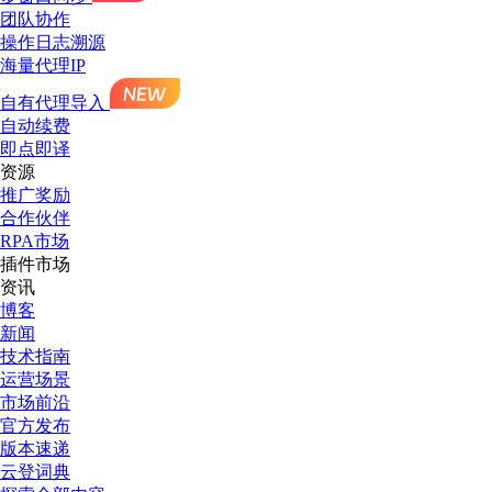
团队协作
操作日志溯源
海量代理IP
自有代理导入
自动续费
即点即译
资源
推广奖励
合作伙伴
RPA市场
插件市场
资讯
博客
新闻
技术指南
运营场景
市场前沿
官方发布
版本速递
云登词典