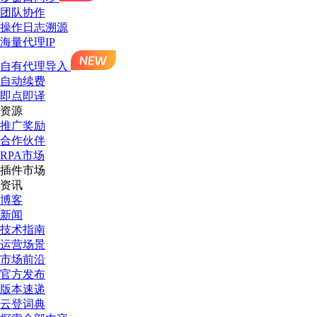
团队协作
操作日志溯源
海量代理IP
自有代理导入
自动续费
即点即译
资源
推广奖励
合作伙伴
RPA市场
插件市场
资讯
博客
新闻
技术指南
运营场景
市场前沿
官方发布
版本速递
云登词典