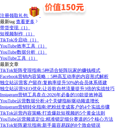
注册领取礼包
最新tag
查看更多
带货变现（1）
短视频制作（1）
TikTok冷启动（1）
YouTube效率工具（1）
YouTube数据分析（1）
YouTube工具（1）
最新文章
TikTok矩阵变现指南:5种适合矩阵玩家的赚钱模式
Facebook营销内容策略：5种高互动率的内容形式解析
独立站运营客户留存:复购率提升50%的会员体系搭建
独立站运营SEO优化:让谷歌自然流量提升3倍的实战技巧
Instagram营销工具盘点:2026年必备的10款提效神器
YouTube运营数据分析:4个关键指标驱动频道增长
Instagram营销转化指南:把粉丝变成客户的4个实战步骤
TikTok运营内容策略:打造爆款短视频的5个黄金法则
YouTube运营频道定位:精准锁定细分赛道的5个核心方法
TikTok矩阵避坑指南:新手最容易踩的8个致命错误