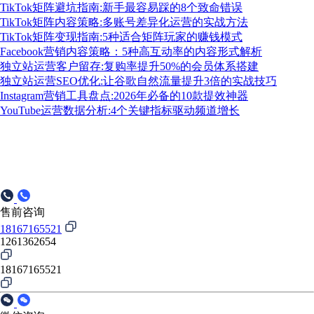
TikTok矩阵避坑指南:新手最容易踩的8个致命错误
TikTok矩阵内容策略:多账号差异化运营的实战方法
TikTok矩阵变现指南:5种适合矩阵玩家的赚钱模式
Facebook营销内容策略：5种高互动率的内容形式解析
独立站运营客户留存:复购率提升50%的会员体系搭建
独立站运营SEO优化:让谷歌自然流量提升3倍的实战技巧
Instagram营销工具盘点:2026年必备的10款提效神器
YouTube运营数据分析:4个关键指标驱动频道增长
售前咨询
18167165521
1261362654
18167165521