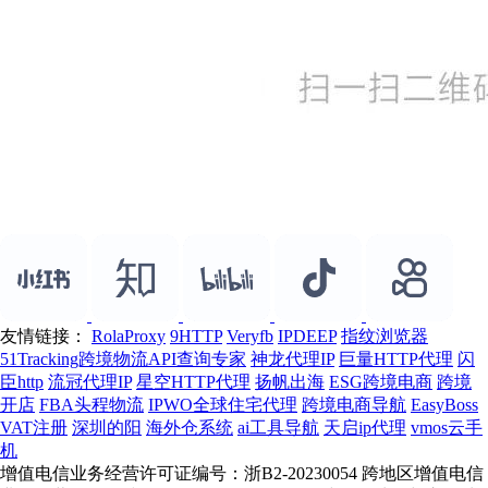
友情链接：
RolaProxy
9HTTP
Veryfb
IPDEEP
指纹浏览器
51Tracking跨境物流API查询专家
神龙代理IP
巨量HTTP代理
闪
臣http
流冠代理IP
星空HTTP代理
扬帆出海
ESG跨境电商
跨境
开店
FBA头程物流
IPWO全球住宅代理
跨境电商导航
EasyBoss
VAT注册
深圳的阳
海外仓系统
ai工具导航
天启ip代理
vmos云手
机
增值电信业务经营许可证编号：浙B2-20230054 跨地区增值电信