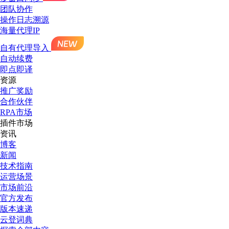
团队协作
操作日志溯源
海量代理IP
自有代理导入
自动续费
即点即译
资源
推广奖励
合作伙伴
RPA市场
插件市场
资讯
博客
新闻
技术指南
运营场景
市场前沿
官方发布
版本速递
云登词典