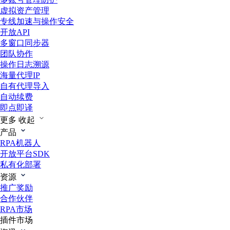
虚拟资产管理
专线加速与操作安全
开放API
多窗口同步器
团队协作
操作日志溯源
海量代理IP
自有代理导入
自动续费
即点即译
更多
收起
产品
RPA机器人
开放平台SDK
私有化部署
资源
推广奖励
合作伙伴
RPA市场
插件市场