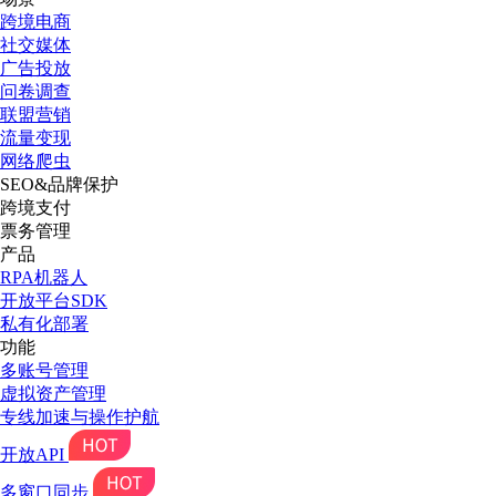
跨境电商
社交媒体
广告投放
问卷调查
联盟营销
流量变现
网络爬虫
SEO&品牌保护
跨境支付
票务管理
产品
RPA机器人
开放平台SDK
私有化部署
功能
多账号管理
虚拟资产管理
专线加速与操作护航
开放API
多窗口同步