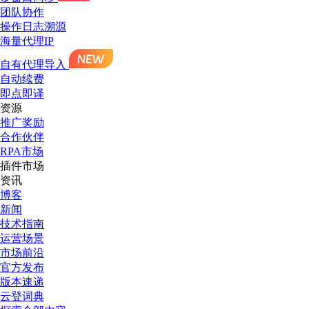
团队协作
操作日志溯源
海量代理IP
自有代理导入
自动续费
即点即译
资源
推广奖励
合作伙伴
RPA市场
插件市场
资讯
博客
新闻
技术指南
运营场景
市场前沿
官方发布
版本速递
云登词典