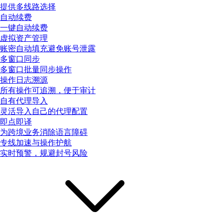
提供多线路选择
自动续费
一键自动续费
虚拟资产管理
账密自动填充避免账号泄露
多窗口同步
多窗口批量同步操作
操作日志溯源
所有操作可追溯，便于审计
自有代理导入
灵活导入自己的代理配置
即点即译
为跨境业务消除语言障碍
专线加速与操作护航
实时预警，规避封号风险