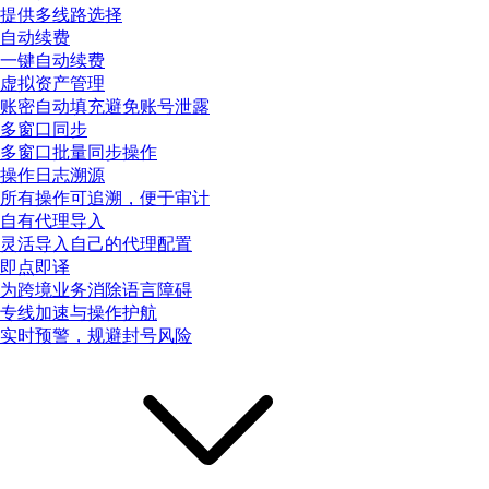
提供多线路选择
自动续费
一键自动续费
虚拟资产管理
账密自动填充避免账号泄露
多窗口同步
多窗口批量同步操作
操作日志溯源
所有操作可追溯，便于审计
自有代理导入
灵活导入自己的代理配置
即点即译
为跨境业务消除语言障碍
专线加速与操作护航
实时预警，规避封号风险