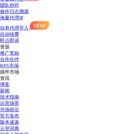
团队协作
操作日志溯源
海量代理IP
自有代理导入
自动续费
即点即译
资源
推广奖励
合作伙伴
RPA市场
插件市场
资讯
博客
新闻
技术指南
运营场景
市场前沿
官方发布
版本速递
云登词典