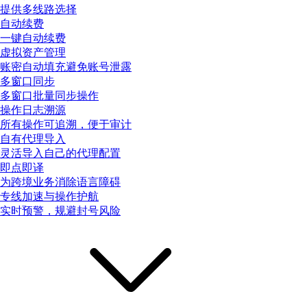
提供多线路选择
自动续费
一键自动续费
虚拟资产管理
账密自动填充避免账号泄露
多窗口同步
多窗口批量同步操作
操作日志溯源
所有操作可追溯，便于审计
自有代理导入
灵活导入自己的代理配置
即点即译
为跨境业务消除语言障碍
专线加速与操作护航
实时预警，规避封号风险