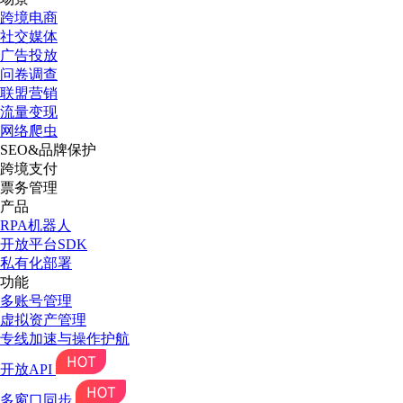
跨境电商
社交媒体
广告投放
问卷调查
联盟营销
流量变现
网络爬虫
SEO&品牌保护
跨境支付
票务管理
产品
RPA机器人
开放平台SDK
私有化部署
功能
多账号管理
虚拟资产管理
专线加速与操作护航
开放API
多窗口同步