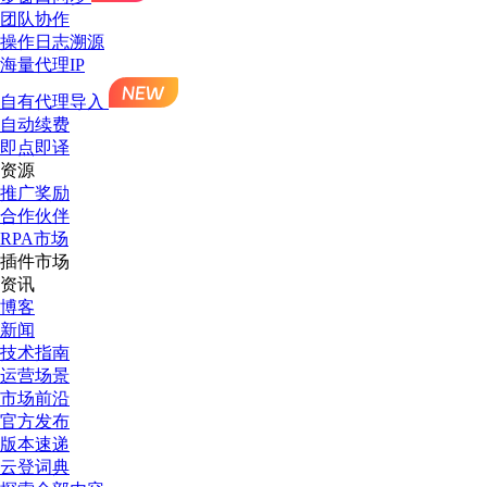
团队协作
操作日志溯源
海量代理IP
自有代理导入
自动续费
即点即译
资源
推广奖励
合作伙伴
RPA市场
插件市场
资讯
博客
新闻
技术指南
运营场景
市场前沿
官方发布
版本速递
云登词典