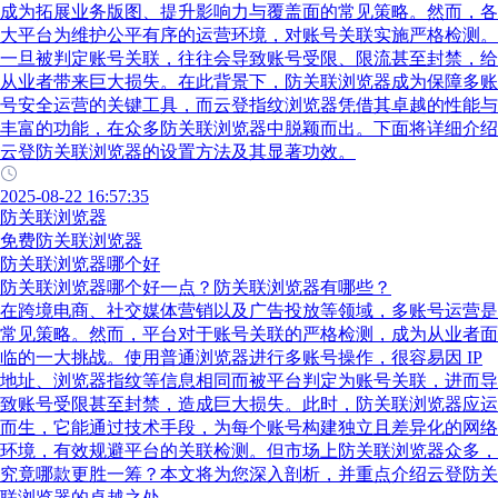
成为拓展业务版图、提升影响力与覆盖面的常见策略。然而，各
大平台为维护公平有序的运营环境，对账号关联实施严格检测。
一旦被判定账号关联，往往会导致账号受限、限流甚至封禁，给
从业者带来巨大损失。在此背景下，防关联浏览器成为保障多账
号安全运营的关键工具，而云登指纹浏览器凭借其卓越的性能与
丰富的功能，在众多防关联浏览器中脱颖而出。下面将详细介绍
云登防关联浏览器的设置方法及其显著功效。
2025-08-22 16:57:35
防关联浏览器
免费防关联浏览器
防关联浏览器哪个好
防关联浏览器哪个好一点？防关联浏览器有哪些？
在跨境电商、社交媒体营销以及广告投放等领域，多账号运营是
常见策略。然而，平台对于账号关联的严格检测，成为从业者面
临的一大挑战。使用普通浏览器进行多账号操作，很容易因 IP
地址、浏览器指纹等信息相同而被平台判定为账号关联，进而导
致账号受限甚至封禁，造成巨大损失。此时，防关联浏览器应运
而生，它能通过技术手段，为每个账号构建独立且差异化的网络
环境，有效规避平台的关联检测。但市场上防关联浏览器众多，
究竟哪款更胜一筹？本文将为您深入剖析，并重点介绍云登防关
联浏览器的卓越之处。