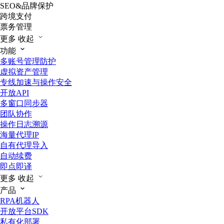
SEO&品牌保护
跨境支付
票务管理
更多
收起
功能
多账号管理防护
虚拟资产管理
专线加速与操作安全
开放API
多窗口同步器
团队协作
操作日志溯源
海量代理IP
自有代理导入
自动续费
即点即译
更多
收起
产品
RPA机器人
开放平台SDK
私有化部署