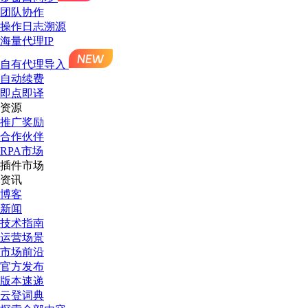
团队协作
操作日志溯源
海量代理IP
自有代理导入
自动续费
即点即译
资源
推广奖励
合作伙伴
RPA市场
插件市场
资讯
博客
新闻
技术指南
运营场景
市场前沿
官方发布
版本速递
云登词典