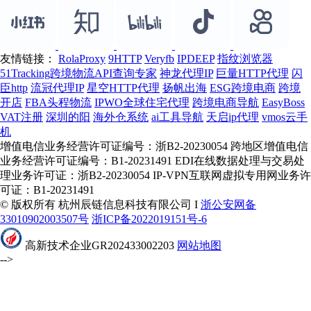
友情链接：
RolaProxy
9HTTP
Veryfb
IPDEEP
指纹浏览器
51Tracking跨境物流API查询专家
神龙代理IP
巨量HTTP代理
闪
臣http
流冠代理IP
星空HTTP代理
扬帆出海
ESG跨境电商
跨境
开店
FBA头程物流
IPWO全球住宅代理
跨境电商导航
EasyBoss
VAT注册
深圳的阳
海外仓系统
ai工具导航
天启ip代理
vmos云手
机
增值电信业务经营许可证编号：浙B2-20230054 跨地区增值电信
业务经营许可证编号：B1-20231491 EDI在线数据处理与交易处
理业务许可证：浙B2-20230054 IP-VPN互联网虚拟专用网业务许
可证：B1-20231491
© 版权所有 杭州辰链信息科技有限公司 I
浙公安网备
33010902003507号
浙ICP备2022019151号-6
高新技术企业GR202433002203
网站地图
-->