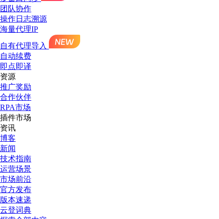
团队协作
操作日志溯源
海量代理IP
自有代理导入
自动续费
即点即译
资源
推广奖励
合作伙伴
RPA市场
插件市场
资讯
博客
新闻
技术指南
运营场景
市场前沿
官方发布
版本速递
云登词典