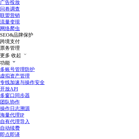
广告投放
问卷调查
联盟营销
流量变现
网络爬虫
SEO&品牌保护
跨境支付
票务管理
更多
收起
功能
多账号管理防护
虚拟资产管理
专线加速与操作安全
开放API
多窗口同步器
团队协作
操作日志溯源
海量代理IP
自有代理导入
自动续费
即点即译