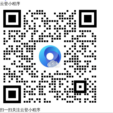
云登小程序
扫一扫关注云登小程序