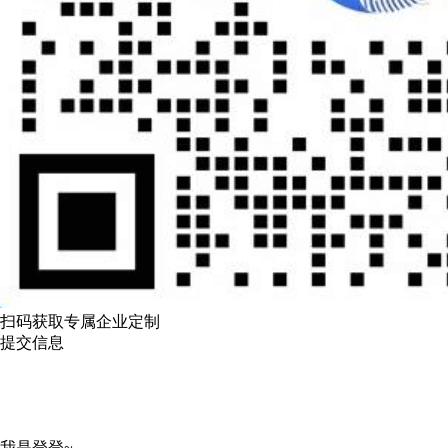
扫码获取专属企业定制
提交信息
我是登登~