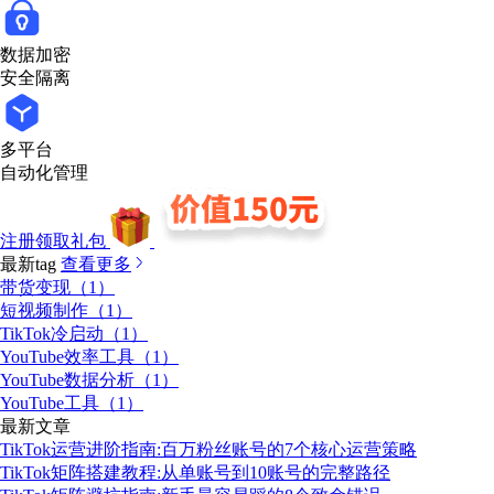
数据加密
安全隔离
多平台
自动化管理
注册领取礼包
最新tag
查看更多
带货变现（1）
短视频制作（1）
TikTok冷启动（1）
YouTube效率工具（1）
YouTube数据分析（1）
YouTube工具（1）
最新文章
TikTok运营进阶指南:百万粉丝账号的7个核心运营策略
TikTok矩阵搭建教程:从单账号到10账号的完整路径