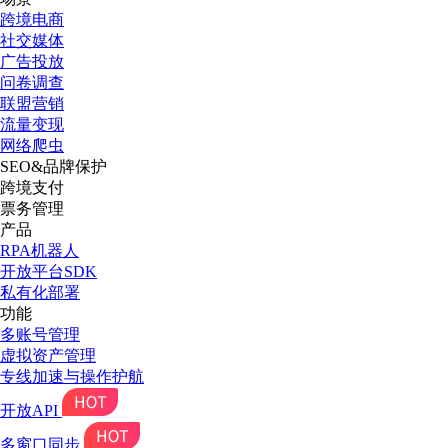
跨境电商
社交媒体
广告投放
问卷调查
联盟营销
流量变现
网络爬虫
SEO&品牌保护
跨境支付
票务管理
产品
RPA机器人
开放平台SDK
私有化部署
功能
多账号管理
虚拟资产管理
专线加速与操作护航
开放API
多窗口同步