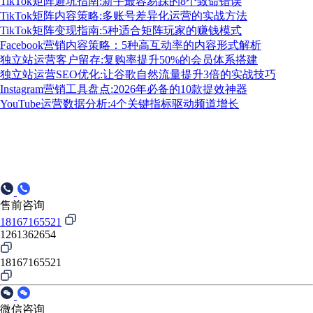
TikTok矩阵避坑指南:新手最容易踩的8个致命错误
TikTok矩阵内容策略:多账号差异化运营的实战方法
TikTok矩阵变现指南:5种适合矩阵玩家的赚钱模式
Facebook营销内容策略：5种高互动率的内容形式解析
独立站运营客户留存:复购率提升50%的会员体系搭建
独立站运营SEO优化:让谷歌自然流量提升3倍的实战技巧
Instagram营销工具盘点:2026年必备的10款提效神器
YouTube运营数据分析:4个关键指标驱动频道增长
售前咨询
18167165521
1261362654
18167165521
微信咨询