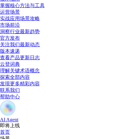
掌握核心方法与工具
运营场景
实战应用场景攻略
市场前沿
洞察行业最新趋势
官方发布
关注我们最新动态
版本速递
查看产品更新日志
云登词典
理解关键术语概念
探索全部内容
发现更多精彩内容
联系我们
帮助中心
AI Agent
即将上线
首页
场景