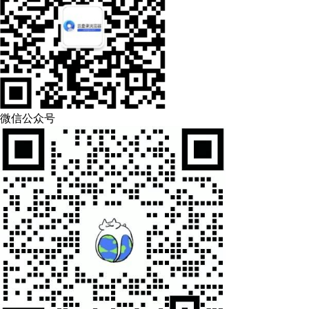
微信公众号