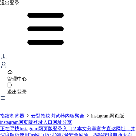
退出登录
管理中心
退出登录
指纹浏览器
云登指纹浏览器内容聚合
instagram网页版
instagram网页版登录入口网址分享
正在寻找Instagram网页版登录入口？本文分享官方直达网址，并
深度解析使用Ins网页版时的账号安全风险。揭秘跨境电商大卖