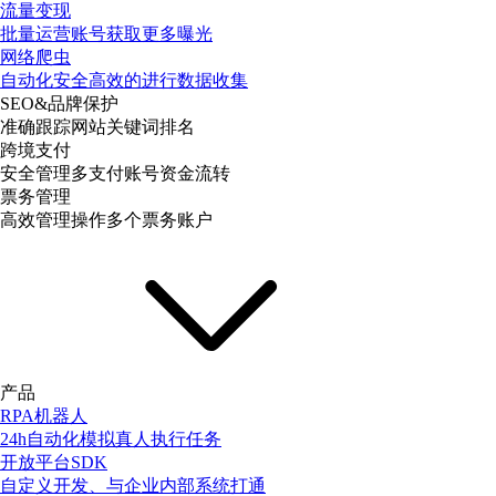
流量变现
批量运营账号获取更多曝光
网络爬虫
自动化安全高效的进行数据收集
SEO&品牌保护
准确跟踪网站关键词排名
跨境支付
安全管理多支付账号资金流转
票务管理
高效管理操作多个票务账户
产品
RPA机器人
24h自动化模拟真人执行任务
开放平台SDK
自定义开发、与企业内部系统打通