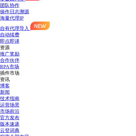
团队协作
操作日志溯源
海量代理IP
自有代理导入
自动续费
即点即译
资源
推广奖励
合作伙伴
RPA市场
插件市场
资讯
博客
新闻
技术指南
运营场景
市场前沿
官方发布
版本速递
云登词典