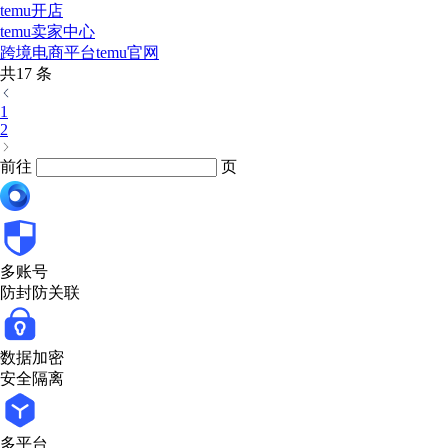
temu开店
temu卖家中心
跨境电商平台temu官网
共17 条
1
2
前往
页
多账号
防封防关联
数据加密
安全隔离
多平台