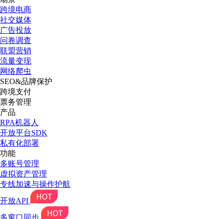
跨境电商
社交媒体
广告投放
问卷调查
联盟营销
流量变现
网络爬虫
SEO&品牌保护
跨境支付
票务管理
产品
RPA机器人
开放平台SDK
私有化部署
功能
多账号管理
虚拟资产管理
专线加速与操作护航
开放API
多窗口同步