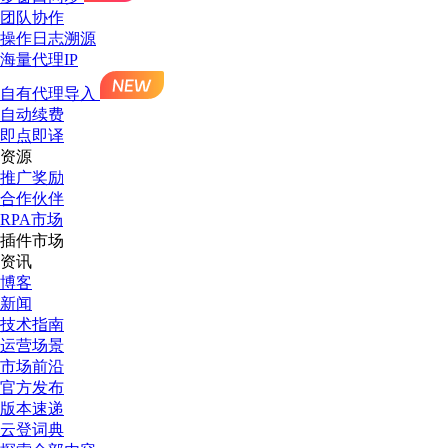
团队协作
操作日志溯源
海量代理IP
自有代理导入
自动续费
即点即译
资源
推广奖励
合作伙伴
RPA市场
插件市场
资讯
博客
新闻
技术指南
运营场景
市场前沿
官方发布
版本速递
云登词典