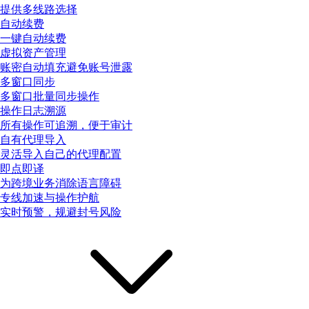
提供多线路选择
自动续费
一键自动续费
虚拟资产管理
账密自动填充避免账号泄露
多窗口同步
多窗口批量同步操作
操作日志溯源
所有操作可追溯，便于审计
自有代理导入
灵活导入自己的代理配置
即点即译
为跨境业务消除语言障碍
专线加速与操作护航
实时预警，规避封号风险