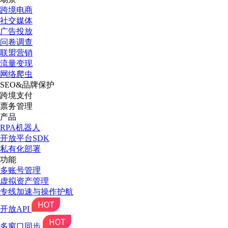
跨境电商
社交媒体
广告投放
问卷调查
联盟营销
流量变现
网络爬虫
SEO&品牌保护
跨境支付
票务管理
产品
RPA机器人
开放平台SDK
私有化部署
功能
多账号管理
虚拟资产管理
专线加速与操作护航
开放API
多窗口同步