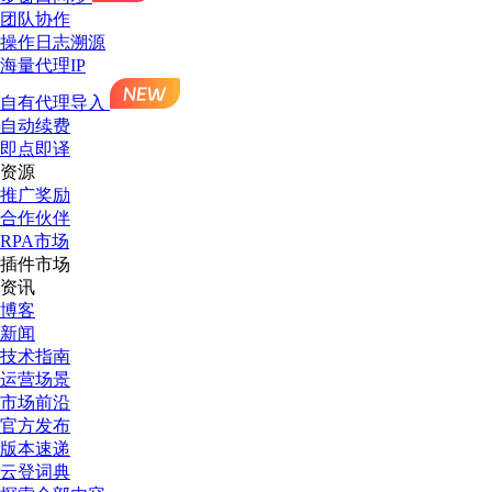
团队协作
操作日志溯源
海量代理IP
自有代理导入
自动续费
即点即译
资源
推广奖励
合作伙伴
RPA市场
插件市场
资讯
博客
新闻
技术指南
运营场景
市场前沿
官方发布
版本速递
云登词典