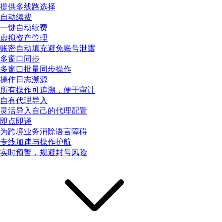
提供多线路选择
自动续费
一键自动续费
虚拟资产管理
账密自动填充避免账号泄露
多窗口同步
多窗口批量同步操作
操作日志溯源
所有操作可追溯，便于审计
自有代理导入
灵活导入自己的代理配置
即点即译
为跨境业务消除语言障碍
专线加速与操作护航
实时预警，规避封号风险