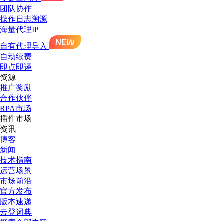
团队协作
操作日志溯源
海量代理IP
自有代理导入
自动续费
即点即译
资源
推广奖励
合作伙伴
RPA市场
插件市场
资讯
博客
新闻
技术指南
运营场景
市场前沿
官方发布
版本速递
云登词典