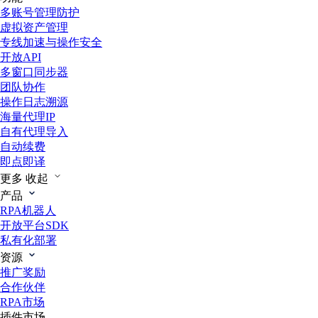
多账号管理防护
虚拟资产管理
专线加速与操作安全
开放API
多窗口同步器
团队协作
操作日志溯源
海量代理IP
自有代理导入
自动续费
即点即译
更多
收起
产品
RPA机器人
开放平台SDK
私有化部署
资源
推广奖励
合作伙伴
RPA市场
插件市场