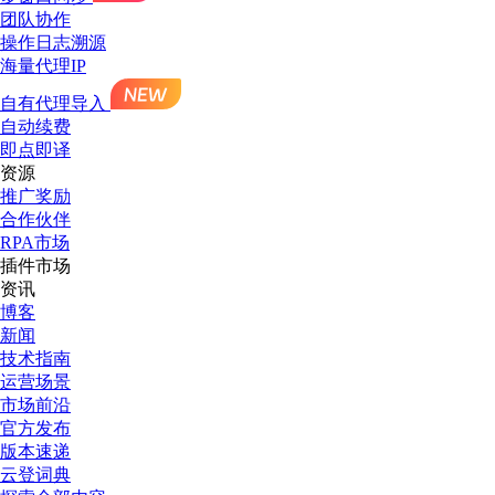
团队协作
操作日志溯源
海量代理IP
自有代理导入
自动续费
即点即译
资源
推广奖励
合作伙伴
RPA市场
插件市场
资讯
博客
新闻
技术指南
运营场景
市场前沿
官方发布
版本速递
云登词典