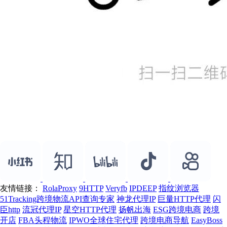
友情链接：
RolaProxy
9HTTP
Veryfb
IPDEEP
指纹浏览器
51Tracking跨境物流API查询专家
神龙代理IP
巨量HTTP代理
闪
臣http
流冠代理IP
星空HTTP代理
扬帆出海
ESG跨境电商
跨境
开店
FBA头程物流
IPWO全球住宅代理
跨境电商导航
EasyBoss