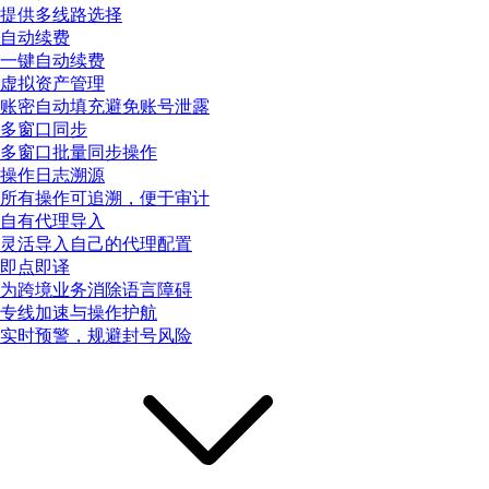
提供多线路选择
自动续费
一键自动续费
虚拟资产管理
账密自动填充避免账号泄露
多窗口同步
多窗口批量同步操作
操作日志溯源
所有操作可追溯，便于审计
自有代理导入
灵活导入自己的代理配置
即点即译
为跨境业务消除语言障碍
专线加速与操作护航
实时预警，规避封号风险