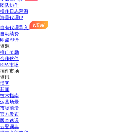
团队协作
操作日志溯源
海量代理IP
自有代理导入
自动续费
即点即译
资源
推广奖励
合作伙伴
RPA市场
插件市场
资讯
博客
新闻
技术指南
运营场景
市场前沿
官方发布
版本速递
云登词典