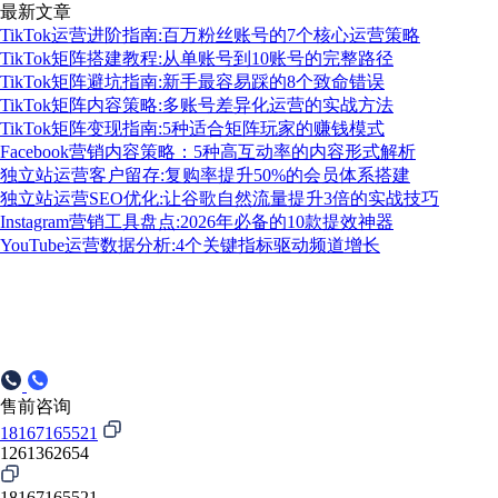
最新文章
TikTok运营进阶指南:百万粉丝账号的7个核心运营策略
TikTok矩阵搭建教程:从单账号到10账号的完整路径
TikTok矩阵避坑指南:新手最容易踩的8个致命错误
TikTok矩阵内容策略:多账号差异化运营的实战方法
TikTok矩阵变现指南:5种适合矩阵玩家的赚钱模式
Facebook营销内容策略：5种高互动率的内容形式解析
独立站运营客户留存:复购率提升50%的会员体系搭建
独立站运营SEO优化:让谷歌自然流量提升3倍的实战技巧
Instagram营销工具盘点:2026年必备的10款提效神器
YouTube运营数据分析:4个关键指标驱动频道增长
售前咨询
18167165521
1261362654
18167165521