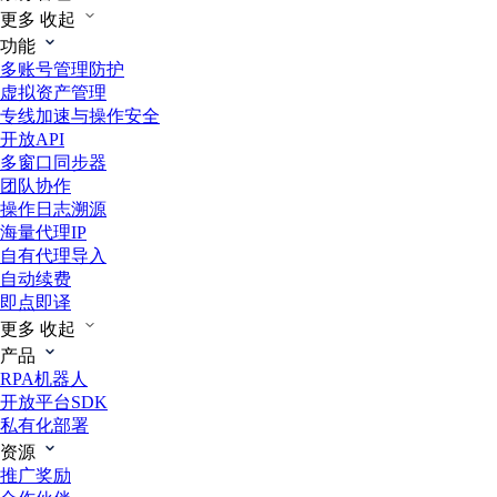
更多
收起
功能
多账号管理防护
虚拟资产管理
专线加速与操作安全
开放API
多窗口同步器
团队协作
操作日志溯源
海量代理IP
自有代理导入
自动续费
即点即译
更多
收起
产品
RPA机器人
开放平台SDK
私有化部署
资源
推广奖励