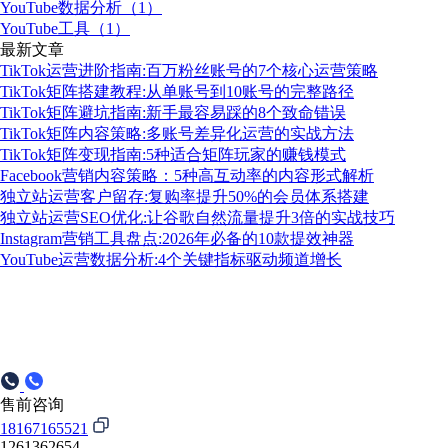
YouTube数据分析（1）
YouTube工具（1）
最新文章
TikTok运营进阶指南:百万粉丝账号的7个核心运营策略
TikTok矩阵搭建教程:从单账号到10账号的完整路径
TikTok矩阵避坑指南:新手最容易踩的8个致命错误
TikTok矩阵内容策略:多账号差异化运营的实战方法
TikTok矩阵变现指南:5种适合矩阵玩家的赚钱模式
Facebook营销内容策略：5种高互动率的内容形式解析
独立站运营客户留存:复购率提升50%的会员体系搭建
独立站运营SEO优化:让谷歌自然流量提升3倍的实战技巧
Instagram营销工具盘点:2026年必备的10款提效神器
YouTube运营数据分析:4个关键指标驱动频道增长
售前咨询
18167165521
1261362654