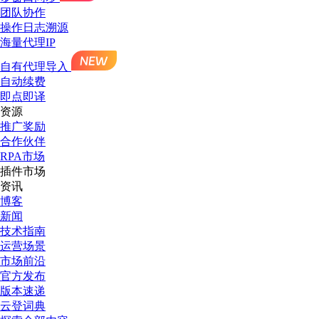
团队协作
操作日志溯源
海量代理IP
自有代理导入
自动续费
即点即译
资源
推广奖励
合作伙伴
RPA市场
插件市场
资讯
博客
新闻
技术指南
运营场景
市场前沿
官方发布
版本速递
云登词典