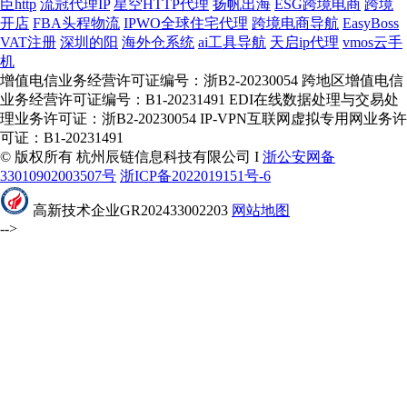
臣http
流冠代理IP
星空HTTP代理
扬帆出海
ESG跨境电商
跨境
开店
FBA头程物流
IPWO全球住宅代理
跨境电商导航
EasyBoss
VAT注册
深圳的阳
海外仓系统
ai工具导航
天启ip代理
vmos云手
机
增值电信业务经营许可证编号：浙B2-20230054 跨地区增值电信
业务经营许可证编号：B1-20231491 EDI在线数据处理与交易处
理业务许可证：浙B2-20230054 IP-VPN互联网虚拟专用网业务许
可证：B1-20231491
© 版权所有 杭州辰链信息科技有限公司 I
浙公安网备
33010902003507号
浙ICP备2022019151号-6
高新技术企业GR202433002203
网站地图
-->