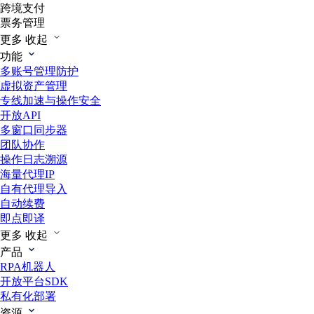
跨境支付
票务管理
更多
收起
功能
多账号管理防护
虚拟资产管理
专线加速与操作安全
开放API
多窗口同步器
团队协作
操作日志溯源
海量代理IP
自有代理导入
自动续费
即点即译
更多
收起
产品
RPA机器人
开放平台SDK
私有化部署
资源