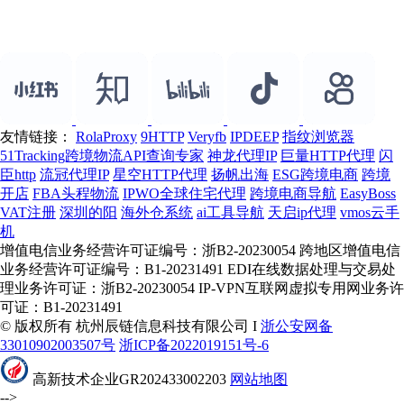
友情链接：
RolaProxy
9HTTP
Veryfb
IPDEEP
指纹浏览器
51Tracking跨境物流API查询专家
神龙代理IP
巨量HTTP代理
闪
臣http
流冠代理IP
星空HTTP代理
扬帆出海
ESG跨境电商
跨境
开店
FBA头程物流
IPWO全球住宅代理
跨境电商导航
EasyBoss
VAT注册
深圳的阳
海外仓系统
ai工具导航
天启ip代理
vmos云手
机
增值电信业务经营许可证编号：浙B2-20230054 跨地区增值电信
业务经营许可证编号：B1-20231491 EDI在线数据处理与交易处
理业务许可证：浙B2-20230054 IP-VPN互联网虚拟专用网业务许
可证：B1-20231491
© 版权所有 杭州辰链信息科技有限公司 I
浙公安网备
33010902003507号
浙ICP备2022019151号-6
高新技术企业GR202433002203
网站地图
-->