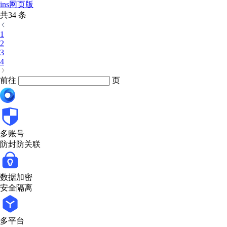
ins网页版
共34 条
1
2
3
4
前往
页
多账号
防封防关联
数据加密
安全隔离
多平台