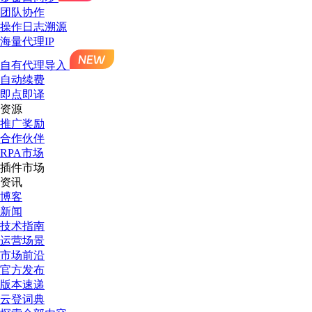
团队协作
操作日志溯源
海量代理IP
自有代理导入
自动续费
即点即译
资源
推广奖励
合作伙伴
RPA市场
插件市场
资讯
博客
新闻
技术指南
运营场景
市场前沿
官方发布
版本速递
云登词典