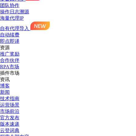
团队协作
操作日志溯源
海量代理IP
自有代理导入
自动续费
即点即译
资源
推广奖励
合作伙伴
RPA市场
插件市场
资讯
博客
新闻
技术指南
运营场景
市场前沿
官方发布
版本速递
云登词典