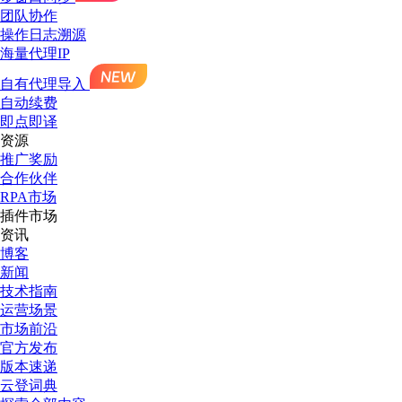
团队协作
操作日志溯源
海量代理IP
自有代理导入
自动续费
即点即译
资源
推广奖励
合作伙伴
RPA市场
插件市场
资讯
博客
新闻
技术指南
运营场景
市场前沿
官方发布
版本速递
云登词典