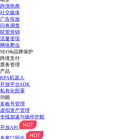
跨境电商
社交媒体
广告投放
问卷调查
联盟营销
流量变现
网络爬虫
SEO&品牌保护
跨境支付
票务管理
产品
RPA机器人
开放平台SDK
私有化部署
功能
多账号管理
虚拟资产管理
专线加速与操作护航
开放API
多窗口同步