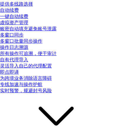
提供多线路选择
自动续费
一键自动续费
虚拟资产管理
账密自动填充避免账号泄露
多窗口同步
多窗口批量同步操作
操作日志溯源
所有操作可追溯，便于审计
自有代理导入
灵活导入自己的代理配置
即点即译
为跨境业务消除语言障碍
专线加速与操作护航
实时预警，规避封号风险