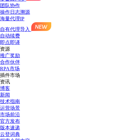
团队协作
操作日志溯源
海量代理IP
自有代理导入
自动续费
即点即译
资源
推广奖励
合作伙伴
RPA市场
插件市场
资讯
博客
新闻
技术指南
运营场景
市场前沿
官方发布
版本速递
云登词典