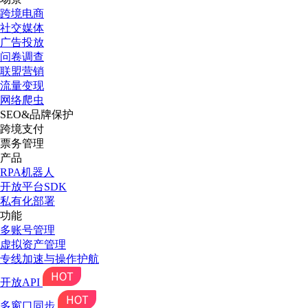
跨境电商
社交媒体
广告投放
问卷调查
联盟营销
流量变现
网络爬虫
SEO&品牌保护
跨境支付
票务管理
产品
RPA机器人
开放平台SDK
私有化部署
功能
多账号管理
虚拟资产管理
专线加速与操作护航
开放API
多窗口同步