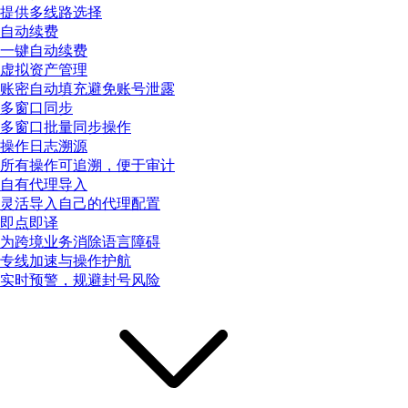
提供多线路选择
自动续费
一键自动续费
虚拟资产管理
账密自动填充避免账号泄露
多窗口同步
多窗口批量同步操作
操作日志溯源
所有操作可追溯，便于审计
自有代理导入
灵活导入自己的代理配置
即点即译
为跨境业务消除语言障碍
专线加速与操作护航
实时预警，规避封号风险