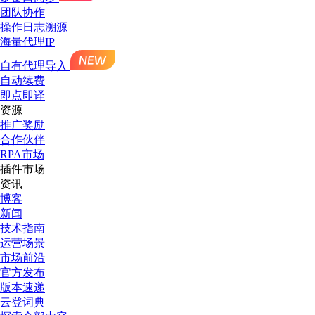
团队协作
操作日志溯源
海量代理IP
自有代理导入
自动续费
即点即译
资源
推广奖励
合作伙伴
RPA市场
插件市场
资讯
博客
新闻
技术指南
运营场景
市场前沿
官方发布
版本速递
云登词典