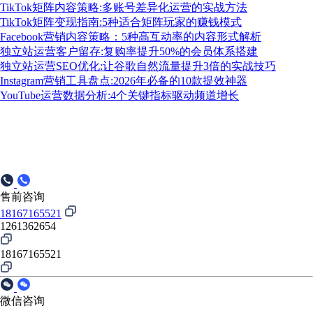
TikTok矩阵内容策略:多账号差异化运营的实战方法
TikTok矩阵变现指南:5种适合矩阵玩家的赚钱模式
Facebook营销内容策略：5种高互动率的内容形式解析
独立站运营客户留存:复购率提升50%的会员体系搭建
独立站运营SEO优化:让谷歌自然流量提升3倍的实战技巧
Instagram营销工具盘点:2026年必备的10款提效神器
YouTube运营数据分析:4个关键指标驱动频道增长
售前咨询
18167165521
1261362654
18167165521
微信咨询