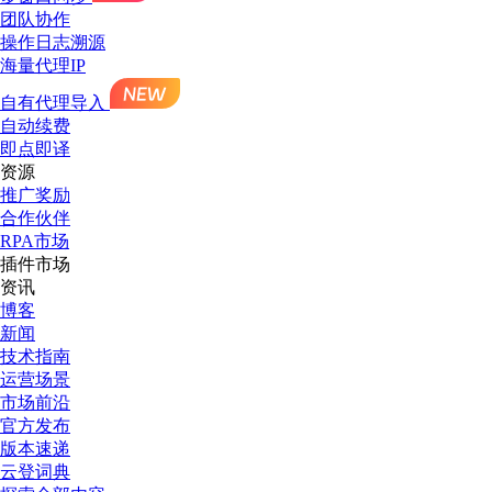
团队协作
操作日志溯源
海量代理IP
自有代理导入
自动续费
即点即译
资源
推广奖励
合作伙伴
RPA市场
插件市场
资讯
博客
新闻
技术指南
运营场景
市场前沿
官方发布
版本速递
云登词典