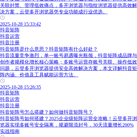
关联封禁、管理低效痛点，多开浏览器与指纹浏览器提供高效解
决方案，云登多开浏览器凭专业功能成行业优选。
2025-10-28 15:33:42
抖音矩阵
抖音运营
抖音注册
抖音矩阵是什么意思？抖音矩阵有什么好处？
抖音流量竞争激烈，单一账号易遇曝光瓶颈，抖音矩阵成品牌与
创作者规模化增长核心策略；多账号运营存账号关联、操作低效
问题，云登多开浏览器提供安全高效解决方案，本文详解抖音矩
阵内涵、价值及工具赋能运营方法。
2025-10-28 15:26:35
抖音矩阵
抖音运营
抖音注册
抖音矩阵号怎么搭建？如何做抖音矩阵号？
抖音矩阵号如何搭建？2025企业级矩阵运营全攻略！云登多开浏
览器实现多账号安全隔离，规避限流封号，30天流量增长200%
实战指南