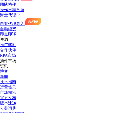
团队协作
操作日志溯源
海量代理IP
自有代理导入
自动续费
即点即译
资源
推广奖励
合作伙伴
RPA市场
插件市场
资讯
博客
新闻
技术指南
运营场景
市场前沿
官方发布
版本速递
云登词典