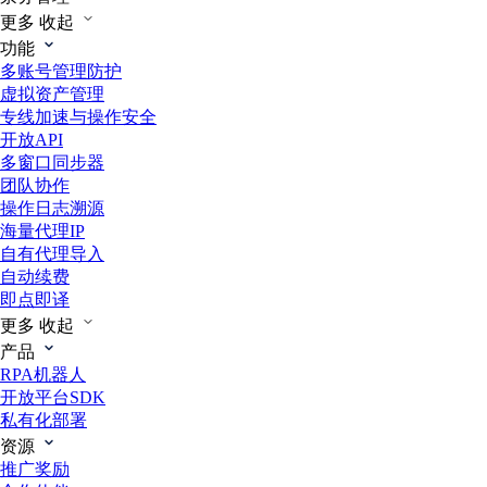
更多
收起
功能
多账号管理防护
虚拟资产管理
专线加速与操作安全
开放API
多窗口同步器
团队协作
操作日志溯源
海量代理IP
自有代理导入
自动续费
即点即译
更多
收起
产品
RPA机器人
开放平台SDK
私有化部署
资源
推广奖励