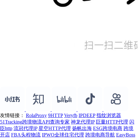
友情链接：
RolaProxy
9HTTP
Veryfb
IPDEEP
指纹浏览器
51Tracking跨境物流API查询专家
神龙代理IP
巨量HTTP代理
闪
臣http
流冠代理IP
星空HTTP代理
扬帆出海
ESG跨境电商
跨境
开店
FBA头程物流
IPWO全球住宅代理
跨境电商导航
EasyBoss