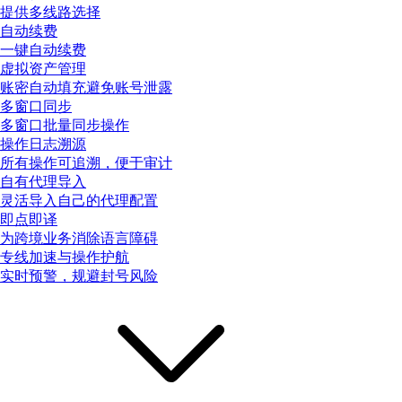
提供多线路选择
自动续费
一键自动续费
虚拟资产管理
账密自动填充避免账号泄露
多窗口同步
多窗口批量同步操作
操作日志溯源
所有操作可追溯，便于审计
自有代理导入
灵活导入自己的代理配置
即点即译
为跨境业务消除语言障碍
专线加速与操作护航
实时预警，规避封号风险