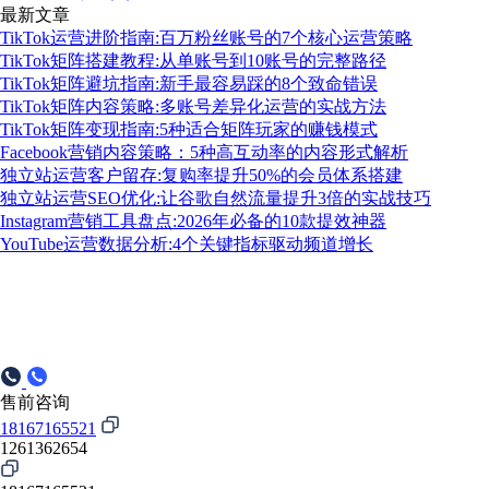
最新文章
TikTok运营进阶指南:百万粉丝账号的7个核心运营策略
TikTok矩阵搭建教程:从单账号到10账号的完整路径
TikTok矩阵避坑指南:新手最容易踩的8个致命错误
TikTok矩阵内容策略:多账号差异化运营的实战方法
TikTok矩阵变现指南:5种适合矩阵玩家的赚钱模式
Facebook营销内容策略：5种高互动率的内容形式解析
独立站运营客户留存:复购率提升50%的会员体系搭建
独立站运营SEO优化:让谷歌自然流量提升3倍的实战技巧
Instagram营销工具盘点:2026年必备的10款提效神器
YouTube运营数据分析:4个关键指标驱动频道增长
售前咨询
18167165521
1261362654