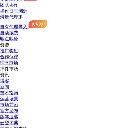
团队协作
操作日志溯源
海量代理IP
自有代理导入
自动续费
即点即译
资源
推广奖励
合作伙伴
RPA市场
插件市场
资讯
博客
新闻
技术指南
运营场景
市场前沿
官方发布
版本速递
云登词典