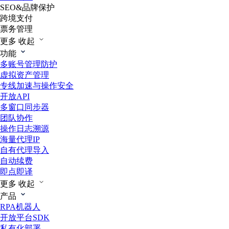
SEO&品牌保护
跨境支付
票务管理
更多
收起
功能
多账号管理防护
虚拟资产管理
专线加速与操作安全
开放API
多窗口同步器
团队协作
操作日志溯源
海量代理IP
自有代理导入
自动续费
即点即译
更多
收起
产品
RPA机器人
开放平台SDK
私有化部署