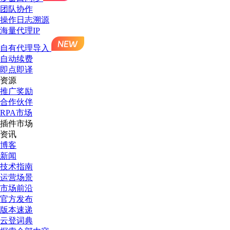
团队协作
操作日志溯源
海量代理IP
自有代理导入
自动续费
即点即译
资源
推广奖励
合作伙伴
RPA市场
插件市场
资讯
博客
新闻
技术指南
运营场景
市场前沿
官方发布
版本速递
云登词典