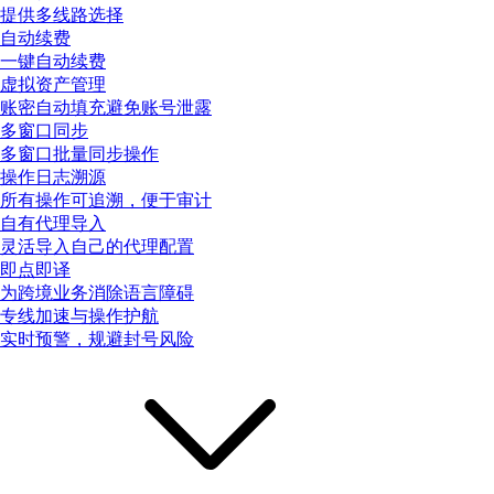
提供多线路选择
自动续费
一键自动续费
虚拟资产管理
账密自动填充避免账号泄露
多窗口同步
多窗口批量同步操作
操作日志溯源
所有操作可追溯，便于审计
自有代理导入
灵活导入自己的代理配置
即点即译
为跨境业务消除语言障碍
专线加速与操作护航
实时预警，规避封号风险