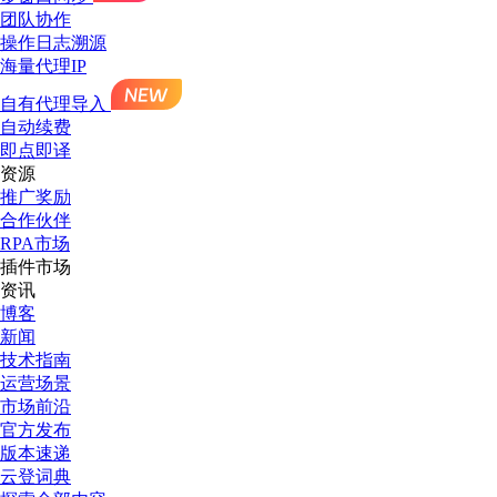
团队协作
操作日志溯源
海量代理IP
自有代理导入
自动续费
即点即译
资源
推广奖励
合作伙伴
RPA市场
插件市场
资讯
博客
新闻
技术指南
运营场景
市场前沿
官方发布
版本速递
云登词典