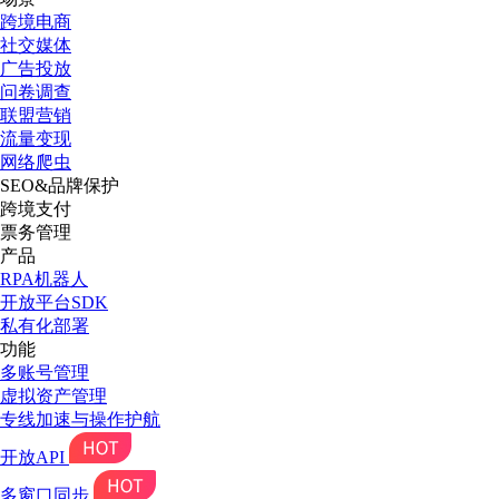
跨境电商
社交媒体
广告投放
问卷调查
联盟营销
流量变现
网络爬虫
SEO&品牌保护
跨境支付
票务管理
产品
RPA机器人
开放平台SDK
私有化部署
功能
多账号管理
虚拟资产管理
专线加速与操作护航
开放API
多窗口同步