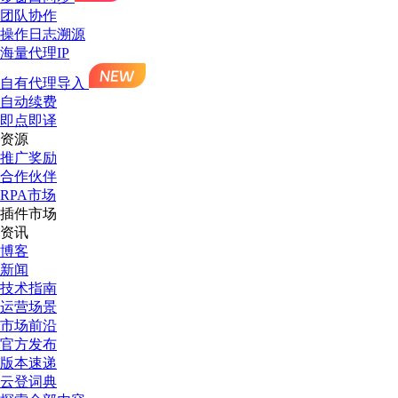
团队协作
操作日志溯源
海量代理IP
自有代理导入
自动续费
即点即译
资源
推广奖励
合作伙伴
RPA市场
插件市场
资讯
博客
新闻
技术指南
运营场景
市场前沿
官方发布
版本速递
云登词典