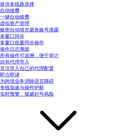
提供多线路选择
自动续费
一键自动续费
虚拟资产管理
账密自动填充避免账号泄露
多窗口同步
多窗口批量同步操作
操作日志溯源
所有操作可追溯，便于审计
自有代理导入
灵活导入自己的代理配置
即点即译
为跨境业务消除语言障碍
专线加速与操作护航
实时预警，规避封号风险