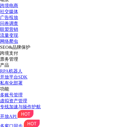
跨境电商
社交媒体
广告投放
问卷调查
联盟营销
流量变现
网络爬虫
SEO&品牌保护
跨境支付
票务管理
产品
RPA机器人
开放平台SDK
私有化部署
功能
多账号管理
虚拟资产管理
专线加速与操作护航
开放API
多窗口同步