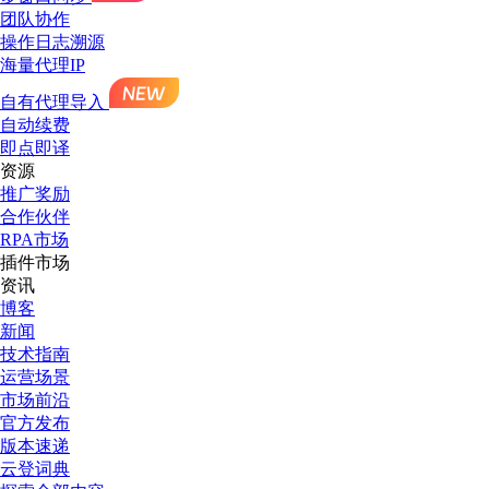
团队协作
操作日志溯源
海量代理IP
自有代理导入
自动续费
即点即译
资源
推广奖励
合作伙伴
RPA市场
插件市场
资讯
博客
新闻
技术指南
运营场景
市场前沿
官方发布
版本速递
云登词典