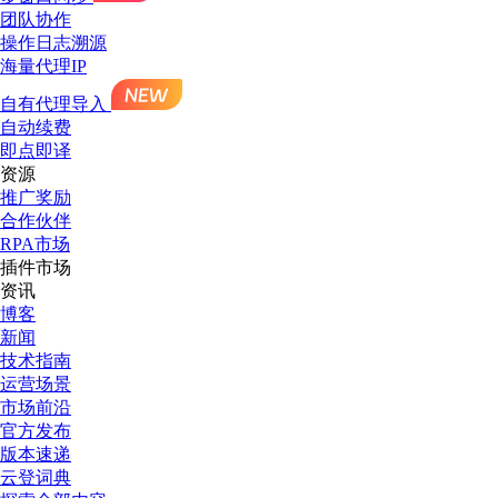
团队协作
操作日志溯源
海量代理IP
自有代理导入
自动续费
即点即译
资源
推广奖励
合作伙伴
RPA市场
插件市场
资讯
博客
新闻
技术指南
运营场景
市场前沿
官方发布
版本速递
云登词典