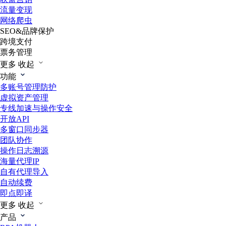
流量变现
网络爬虫
SEO&品牌保护
跨境支付
票务管理
更多
收起
功能
多账号管理防护
虚拟资产管理
专线加速与操作安全
开放API
多窗口同步器
团队协作
操作日志溯源
海量代理IP
自有代理导入
自动续费
即点即译
更多
收起
产品