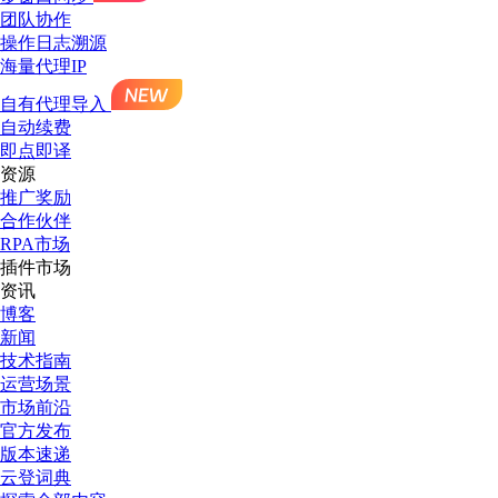
团队协作
操作日志溯源
海量代理IP
自有代理导入
自动续费
即点即译
资源
推广奖励
合作伙伴
RPA市场
插件市场
资讯
博客
新闻
技术指南
运营场景
市场前沿
官方发布
版本速递
云登词典