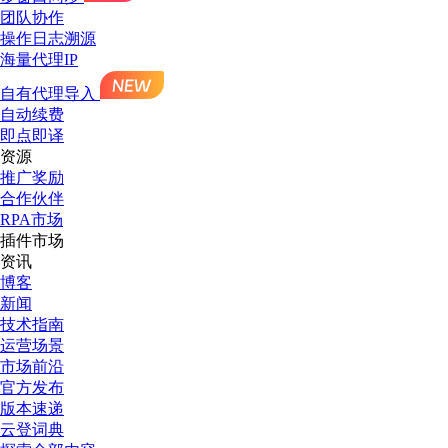
团队协作
操作日志溯源
海量代理IP
自有代理导入
自动续费
即点即译
资源
推广奖励
合作伙伴
RPA市场
插件市场
资讯
博客
新闻
技术指南
运营场景
市场前沿
官方发布
版本速递
云登词典