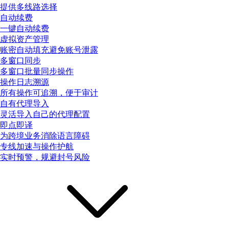
提供多线路选择
自动续费
一键自动续费
虚拟资产管理
账密自动填充避免账号泄露
多窗口同步
多窗口批量同步操作
操作日志溯源
所有操作可追溯，便于审计
自有代理导入
灵活导入自己的代理配置
即点即译
为跨境业务消除语言障碍
专线加速与操作护航
实时预警，规避封号风险