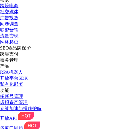
跨境电商
社交媒体
广告投放
问卷调查
联盟营销
流量变现
网络爬虫
SEO&品牌保护
跨境支付
票务管理
产品
RPA机器人
开放平台SDK
私有化部署
功能
多账号管理
虚拟资产管理
专线加速与操作护航
开放API
多窗口同步