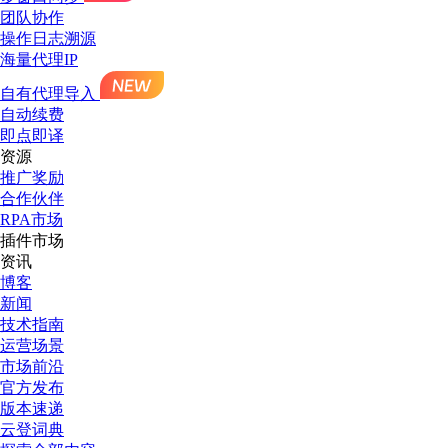
团队协作
操作日志溯源
海量代理IP
自有代理导入
自动续费
即点即译
资源
推广奖励
合作伙伴
RPA市场
插件市场
资讯
博客
新闻
技术指南
运营场景
市场前沿
官方发布
版本速递
云登词典