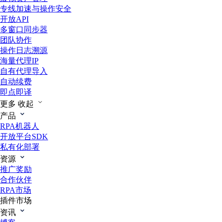
专线加速与操作安全
开放API
多窗口同步器
团队协作
操作日志溯源
海量代理IP
自有代理导入
自动续费
即点即译
更多
收起
产品
RPA机器人
开放平台SDK
私有化部署
资源
推广奖励
合作伙伴
RPA市场
插件市场
资讯